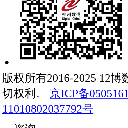
版权所有2016-2025 1
切权利。
京ICP备050516
11010802037792号