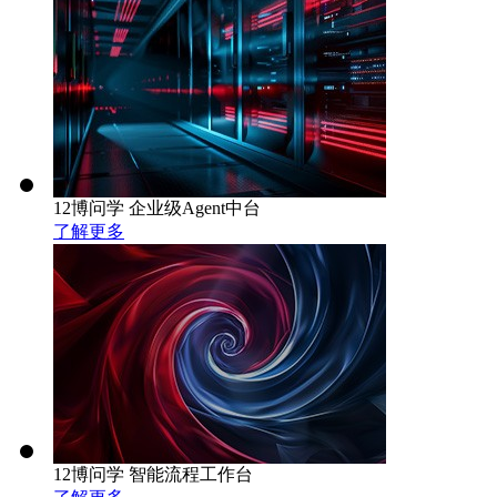
12博问学 企业级Agent中台
了解更多
12博问学 智能流程工作台