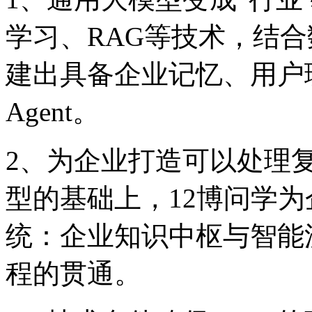
学习、RAG等技术，结
建出具备企业记忆、
Agent。
2、为企业打造可以处理
型的基础上，12博问
统：企业知识中枢与智能
程的贯通。