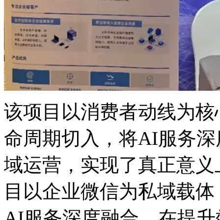
该项目以消费者动线为核心
命周期切入，将AI服
域运营，实现了真正意义
目以企业微信为私域载体
AI服务深度融合，在