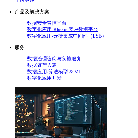
了解更多
产品及解决方案
数据安全管控平台
数字化应用-Bluenic客户数据平台
数字化应用-云捷集成中间件（ESB）
服务
数据治理咨询与实施服务
数据资产入表
数据应用-算法模型 & ML
数字化应用开发