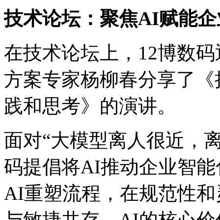
技术论坛：聚焦AI赋能
在技术论坛上，12博
方案专家杨柳春分享了《把
践和思考》的演讲。
面对“大模型离人很近，离
码提倡将AI推动企业智
AI重塑流程，在规范性
与敏捷共存。AI的核心价值