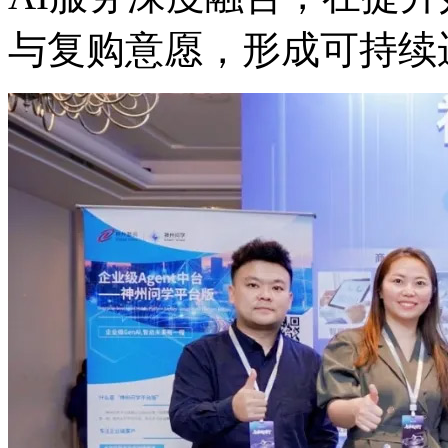
与复购意愿，形成可持