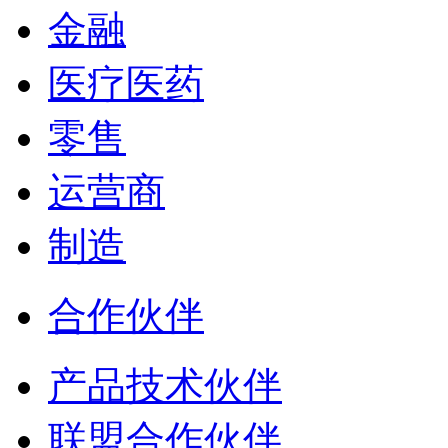
金融
医疗医药
零售
运营商
制造
合作伙伴
产品技术伙伴
联盟合作伙伴