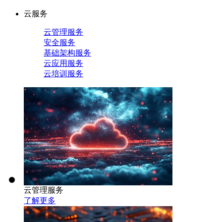
云服务
云管理服务
安全服务
基础架构服务
云应用服务
云培训服务
云管理服务
了解更多