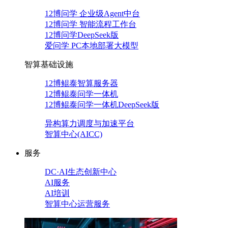
12博问学 企业级Agent中台
12博问学 智能流程工作台
12博问学DeepSeek版
爱问学 PC本地部署大模型
智算基础设施
12博鲲泰智算服务器
12博鲲泰问学一体机
12博鲲泰问学一体机DeepSeek版
异构算力调度与加速平台
智算中心(AICC)
服务
DC·AI生态创新中心
AI服务
AI培训
智算中心运营服务