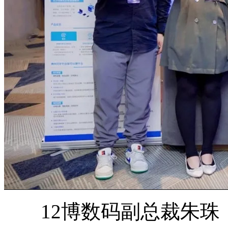
12博数码副总裁朱