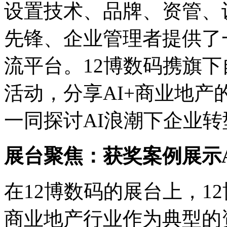
设置技术、品牌、资管
先锋、企业管理者提供了
流平台。12博数码携旗下
活动，分享AI+商业地
一同探讨AI浪潮下企业
展台聚焦：获奖案例展示
在12博数码的展台上
商业地产行业作为典型的