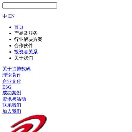
中
EN
首页
产品及服务
行业解决方案
合作伙伴
投资者关系
关于我们
关于12博数码
理论著作
企业文化
ESG
成功案例
资讯与活动
联系我们
加入我们