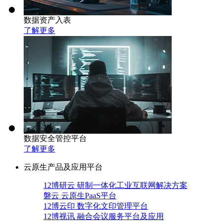
数据资产入表
了解更多
数据安全管控平台
了解更多
云原生产品及应用平台
12博研云 研制一体化工业互联网解决方案
磐云 云原生PaaS平台
12博云印 数字化文印管理平台
12博视讯 融合会议服务平台及应用